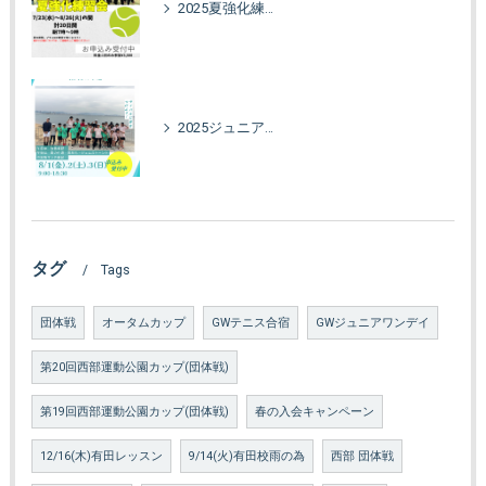
2025夏強化練習会！
2025ジュニア強化合宿in海の中道
タグ
Tags
団体戦
オータムカップ
GWテニス合宿
GWジュニアワンデイ
第20回西部運動公園カップ(団体戦)
第19回西部運動公園カップ(団体戦)
春の入会キャンペーン
12/16(木)有田レッスン
9/14(火)有田校雨の為
西部 団体戦