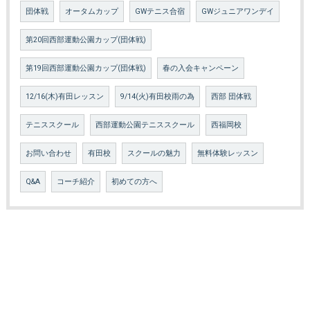
団体戦
オータムカップ
GWテニス合宿
GWジュニアワンデイ
第20回西部運動公園カップ(団体戦)
第19回西部運動公園カップ(団体戦)
春の入会キャンペーン
12/16(木)有田レッスン
9/14(火)有田校雨の為
西部 団体戦
テニススクール
西部運動公園テニススクール
西福岡校
お問い合わせ
有田校
スクールの魅力
無料体験レッスン
Q&A
コーチ紹介
初めての方へ