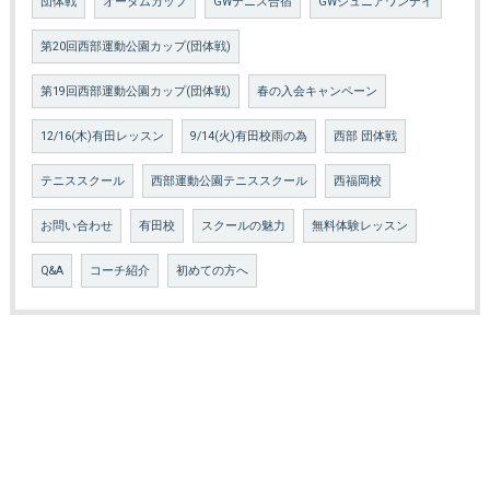
団体戦
オータムカップ
GWテニス合宿
GWジュニアワンデイ
第20回西部運動公園カップ(団体戦)
第19回西部運動公園カップ(団体戦)
春の入会キャンペーン
12/16(木)有田レッスン
9/14(火)有田校雨の為
西部 団体戦
テニススクール
西部運動公園テニススクール
西福岡校
お問い合わせ
有田校
スクールの魅力
無料体験レッスン
Q&A
コーチ紹介
初めての方へ